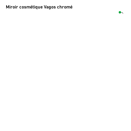
Miroir cosmétique Vagos chromé
184.00
CHF
TVA incluse