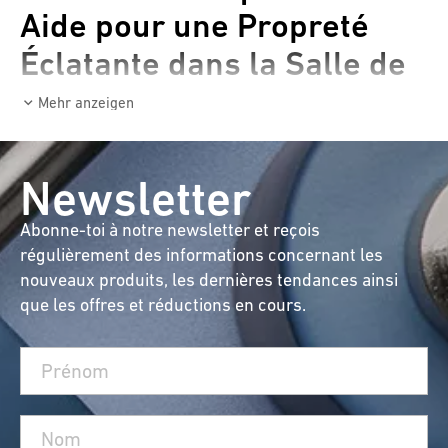
Aide pour une Propreté
Éclatante dans la Salle de
Bain !
Mehr anzeigen
Vous connaissez sûrement le problème : à
peine sorti de la douche, les miroirs et le verre
Newsletter
sont couverts de gouttes, laissant des taches
Abonne-toi à notre newsletter et reçois
de calcaire. Mais cela ne doit pas être le cas !
régulièrement des informations concernant les
Avec la raclette de douche de diaqua®, votre
nouveaux produits, les dernières tendances ainsi
salle de bain brillera en un rien de temps.
que les offres et réductions en cours.
Le Héros Éclatant de la
Salle de Bain : Raclette de
Douche avec Support