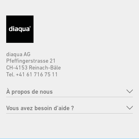
Personalien
Titre*
Prénom*
diaqua AG
Pfeffingerstrasse 21
CH-4153 Reinach-Bâle
Tel. +41 61 716 75 11
Nom de famille*
À propos de nous
Entreprise
Vous avez besoin d'aide ?
Nom complémentaire
Marques
FAQ
Responsabilité
Renvoyer une commande