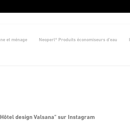
ine et ménage
Neoperl® Produits économiseurs d'eau
"Hôtel design Valsana" sur Instagram