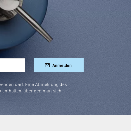
dir passt!
erspiegel
k.
Anmelden
htung
rwenden darf. Eine Abmeldung des
ern setzt auch elegante Akzente im Raum.
k enthalten, über den man sich