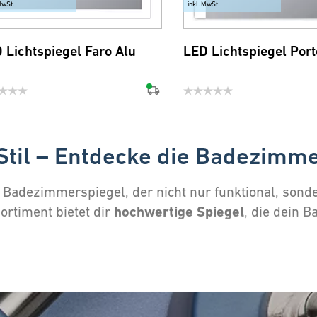
MwSt.
inkl. MwSt.
 Lichtspiegel Faro Alu
LED Lichtspiegel Port
Stil – Entdecke die Badezimm
 Badezimmerspiegel, der nicht nur funktional, sonde
hochwertige Spiegel
ortiment bietet dir
, die dein 
 Du bist der Schönste im gan
 Licht
ist nicht nur funktional, er setzt auch stimmu