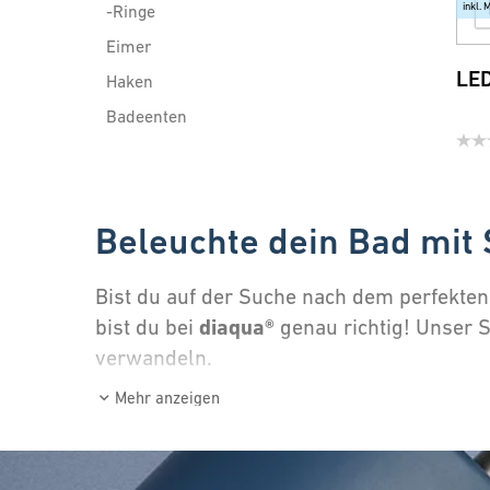
inkl. 
-Ringe
Eimer
LED
Haken
Badeenten
Duschwischer
Badezimmerspiegel
Kosmetikspiegel
Beleuchte dein Bad mit 
Türgarderoben
Türschilder
Bist du auf der Suche nach dem perfekten
diaqua®
bist du bei
genau richtig! Unser S
Flugzeug Trolley
verwandeln.
Duschablagen und Konsolen
Spieglein an der Wand –
Wannengriffe
Mehr anzeigen
Body Vital (Wellnessprodukte)
Badezimmerspiegel mit integriertem
Ein
Diverse Accessoires