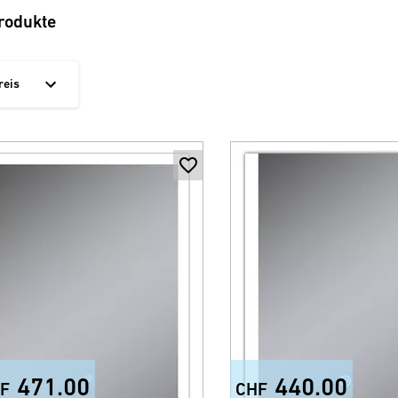
rodukte
reis
471.00
440.00
F
CHF