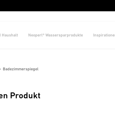
d Haushalt
Neoperl® Wassersparprodukte
Inspiratione
Badezimmerspiegel
en Produkt