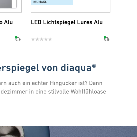
inkl. MwSt.
o Alu
LED Lichtspiegel Lures Alu
erspiegel von diaqua®
rn auch ein echter Hingucker ist? Dann
Badezimmer in eine stilvolle Wohlfühloase
zen Land
ngsvolle Akzente. Ob indirektes Licht für