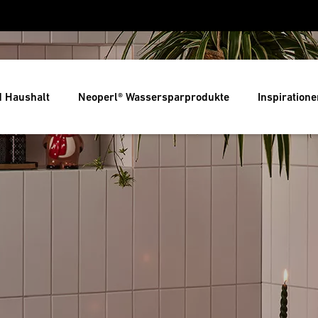
d Haushalt
Neoperl® Wassersparprodukte
Inspiratione