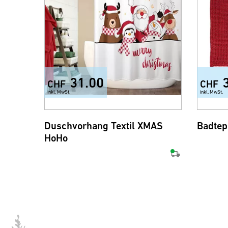
31.00
CHF
CHF
inkl. MwSt.
inkl. MwSt.
Duschvorhang Textil XMAS
Badtep
HoHo