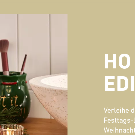
HO
ED
Verleihe
Festtags-
Weihnacht