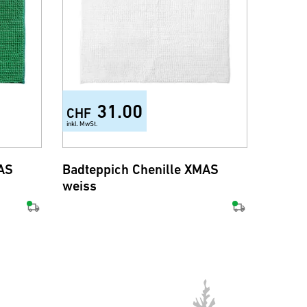
31.00
CHF
CHF
inkl. MwSt.
inkl. MwSt.
AS
Badteppich Chenille XMAS
Munds
weiss
Snow