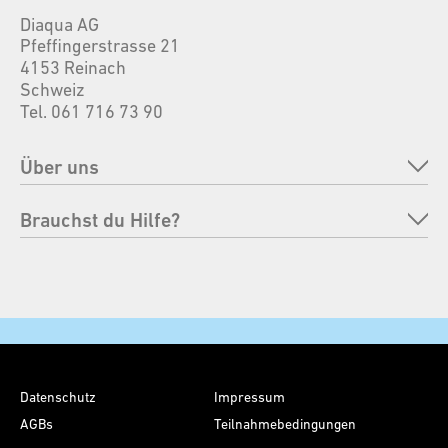
Diaqua AG
Pfeffingerstrasse 21
4153 Reinach
Schweiz
Tel. 061 716 73 90
Über uns
Unternehmen
Brauchst du Hilfe?
Marken
FAQ
Verantwortung
Bestellung retournieren
Messen
Zahlungsmöglichkeiten
Kontakt
Versand & Lieferung
Datenschutz
Impressum
Pflegehinweise
AGBs
Teilnahmebedingungen