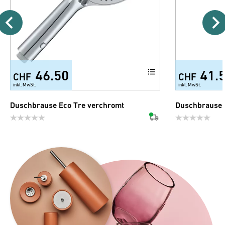
46.50
41.
CHF
CHF
inkl. MwSt.
inkl. MwSt.
Duschbrause Eco Tre verchromt
Duschbrause 