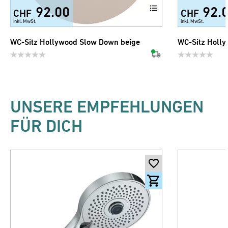
92.00
92.
CHF
CHF
inkl. MwSt.
inkl. MwSt.
WC-Sitz Hollywood Slow Down beige
WC-Sitz Holly
UNSERE EMPFEHLUNGEN
FÜR DICH