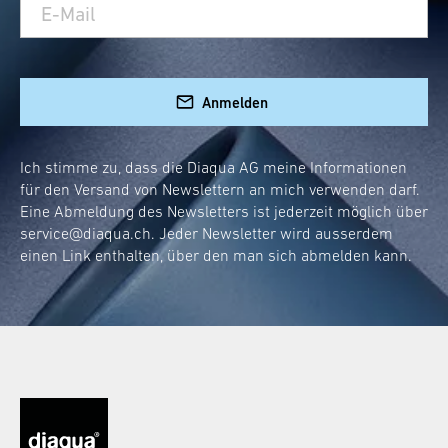
reagieren auf Geräusche und erhellen dein
Bad, sobald du es betrittst. Kein betätigen
des Lichtschalters notwendig - eine echte
Anmelden
Innovation
Hygienische Aspekte
: hochwertige
Materialien und einfache
Ich stimme zu, dass die Diaqua AG meine Informationen
für den Versand von Newslettern an mich verwenden darf.
Reinigungsmöglichkeiten sorgen für
Eine Abmeldung des Newsletters ist jederzeit möglich über
Sauberkeit.
service@diaqua.ch
. Jeder Newsletter wird ausserdem
Designelement
: ein beleuchteter
einen Link enthalten, über den man sich abmelden kann.
Toilettensitz fügt deinem Bad ein
modernes, stilvolles Element hinzu.
Einfache Montage
: abnehmbar durch
Knopfdruck
Wie funktioniert ein WC-
Deckel mit LED-