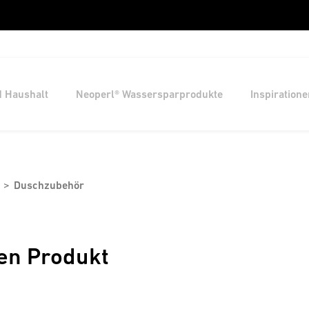
d Haushalt
Neoperl® Wassersparprodukte
Inspiratione
Duschzubehör
en Produkt