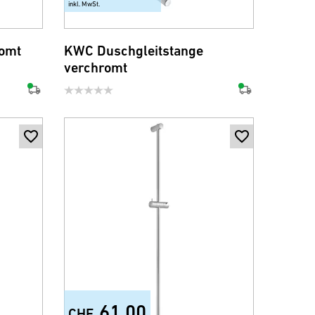
inkl. MwSt.
romt
KWC Duschgleitstange
verchromt
61.00
CHF