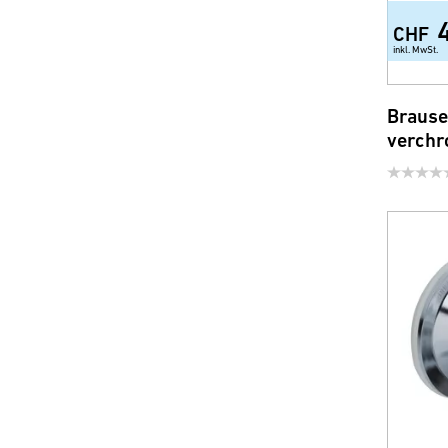
CHF
inkl. MwSt.
Brause
verchr