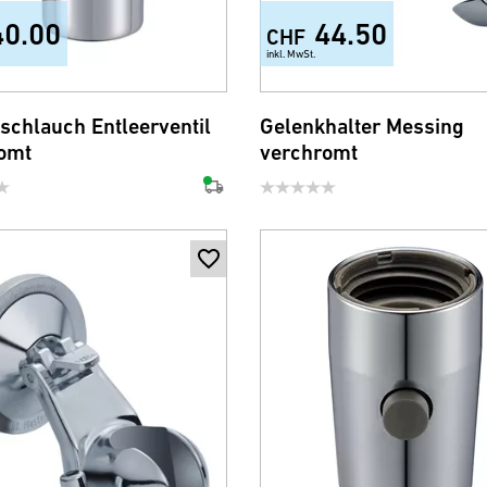
40.00
44.50
CHF
inkl. MwSt.
schlauch Entleerventil
Gelenkhalter Messing
omt
verchromt