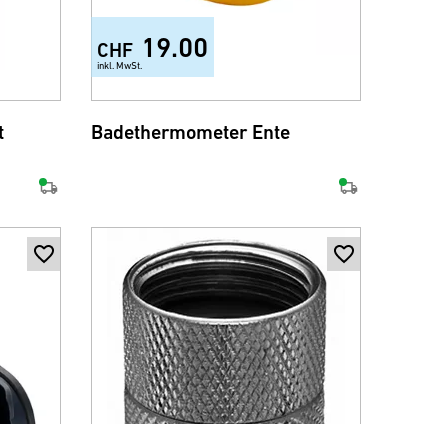
19.00
CHF
inkl. MwSt.
t
Badethermometer Ente