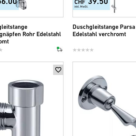
56.00
39.50
CHF
inkl. MwSt.
leitstange
Duschgleitstange Parsa
näpfen Rohr Edelstahl
Edelstahl verchromt
omt