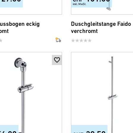
inkl. MwSt.
ussbogen eckig
Duschgleitstange Faido
omt
verchromt