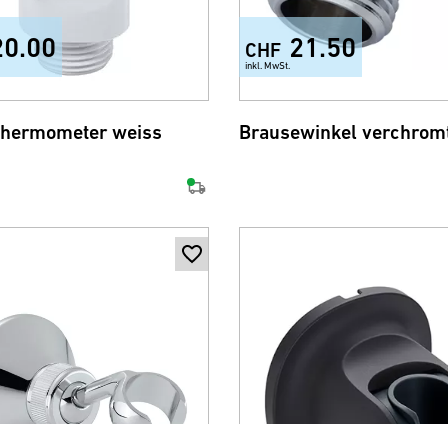
20.00
21.50
CHF
inkl. MwSt.
hermometer weiss
Brausewinkel verchrom