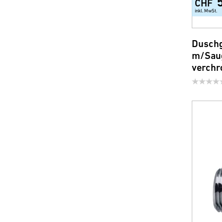
CHF
inkl. MwSt.
Duschg
m/Saug
verchr