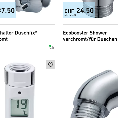
37.50
24.50
CHF
inkl. MwSt.
halter Duschfix®
Ecobooster Shower
omt
verchromt/für Duschen