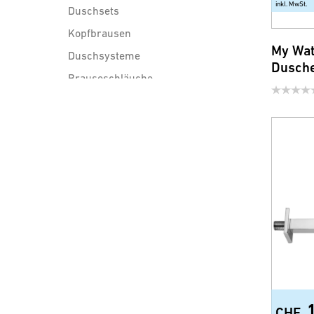
inkl. MwSt.
Duschsets
Kopfbrausen
My Wat
Duschsysteme
Dusch
Brauseschläuche
Duschzubehör
Wassersparprodukte für
Armatur und Dusche
CHF