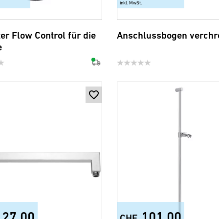
inkl. MwSt.
er Flow Control für die
Anschlussbogen verch
e
127.00
101.00
CHF