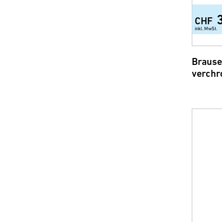
CHF
inkl. MwSt.
Brause
verchr